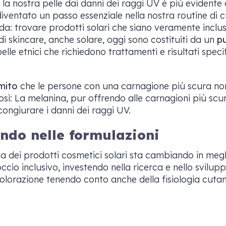
a nostra pelle dai danni dei raggi UV è più evidente c
diventato un passo essenziale nella nostra routine di c
da: trovare prodotti solari che siano veramente inclusi
ti di skincare, anche solare, oggi sono costituiti da un
pu
lle etnici che richiedono trattamenti e risultati specif
.
mito
che le persone con una carnagione più scura no
sì: La melanina, pur offrendo alle carnagioni più scu
scongiurare i danni dei raggi UV.
ndo nelle formulazioni
ma dei prodotti cosmetici solari sta cambiando in megli
o inclusivo, investendo nella ricerca e nello sviluppo
a colorazione tenendo conto anche della fisiologia cutan