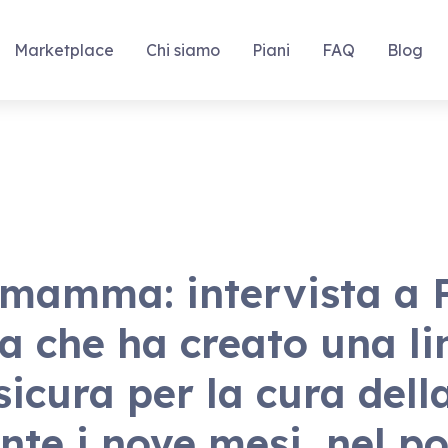
Marketplace
Chi siamo
Piani
FAQ
Blog
 mamma: intervista a F
 che ha creato una li
sicura per la cura della
te i nove mesi, nel po