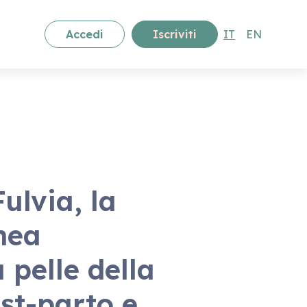
Accedi
Iscriviti
IT
EN
ulvia, la
nea
 pelle della
st-parto e