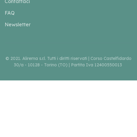
Contattaci
FAQ
Newsletter
© 2021. Alirema s.r.l. Tutti i diritti riservati | Corso Castelfidardo
30/a - 10128 - Torino (TO) | Partita Iva 12400550013